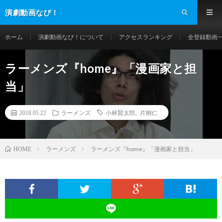
演劇動画なび！
ホーム
演劇動画なび！について
アクセスランキング
全登録動画
ラーメンズ『home』「漫画家と担
当」
2018.05.22
ラーメンズ
小林賢太郎
,
片桐仁
ラーメンズ
ラーメンズ『home』「漫画家と担当」
HOME