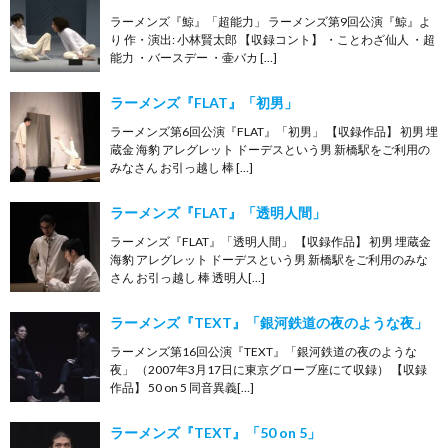
ラーメンズ『鯨』「超能力」 ラーメンズ第9回公演『鯨』よ
り 作・演出: 小林賢太郎 【収録コント】 ・ことわざ仙人 ・超
能力 ・バースデー ・壷バカ […]
ラーメンズ『FLAT』「初男」
ラーメンズ第6回公演『FLAT』「初男」 【収録作品】 初男 埋
蔵金 海豹 アレグレット ドーデスという男 新橋駅をご利用の
みなさん お引っ越し 棒 […]
ラーメンズ『FLAT』「透明人間」
ラーメンズ『FLAT』「透明人間」 【収録作品】 初男 埋蔵金
海豹 アレグレット ドーデスという男 新橋駅をご利用のみな
さん お引っ越し 棒 透明人[…]
ラーメンズ『TEXT』「銀河鉄道の夜のような夜」
ラーメンズ第16回公演『TEXT』「銀河鉄道の夜のような
夜」 （2007年3月17日に東京グローブ座にて収録） 【収録
作品】 50 on 5 同音異義[…]
ラーメンズ『TEXT』「50 on 5」