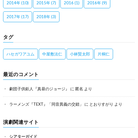
2014年
(10)
2015年
(7)
2016
(1)
2016年
(9)
2017年
(17)
2018年
(3)
タグ
ハセガワアユム
中屋敷法仁
小林賢太郎
片桐仁
最近のコメント
劇団子供鉅人『真昼のジョージ』
に
匿名
より
ラーメンズ『TEXT』「同音異義の交錯」
に
とおりすがり
より
演劇関連サイト
シアターガイド