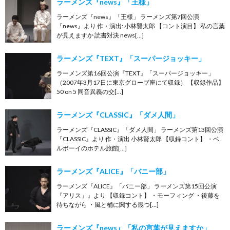
ラーメンズ『news』「王様」
ラーメンズ『news』「王様」 ラーメンズ第7回公演
『news』より 作・演出: 小林賢太郎 【コント演目】 私の言葉
が見えますか 読書対決 news[…]
ラーメンズ『TEXT』「スーパージョッキー」
ラーメンズ第16回公演『TEXT』「スーパージョッキー」
（2007年3月17日に東京グローブ座にて収録） 【収録作品】
50 on 5 同音異義の交[…]
ラーメンズ『CLASSIC』「ダメ人間」
ラーメンズ『CLASSIC』「ダメ人間」 ラーメンズ第13回公演
『CLASSIC』より 作・演出 小林賢太郎 【収録コント】 ・ベ
ルボーイのホテル旅館[…]
ラーメンズ『ALICE』「バニー部」
ラーメンズ『ALICE』「バニー部」 ラーメンズ第15回公演
『アリス」』より 【収録コント】 ・モーフィング ・後藤を
待ちながら ・風と桶に関する幾つ[…]
ラーメンズ『news』「私の言葉が見えますか」