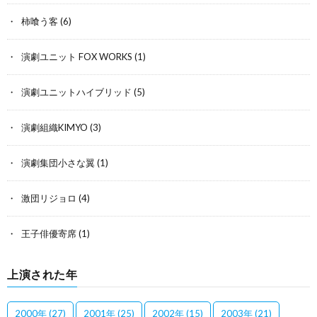
柿喰う客
(6)
演劇ユニット FOX WORKS
(1)
演劇ユニットハイブリッド
(5)
演劇組織KIMYO
(3)
演劇集団小さな翼
(1)
激団リジョロ
(4)
王子俳優寄席
(1)
上演された年
2000年
(27)
2001年
(25)
2002年
(15)
2003年
(21)