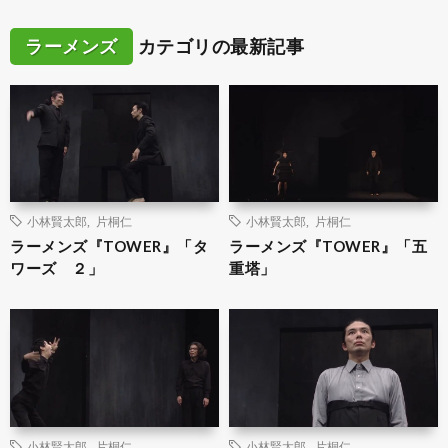
ラーメンズ
カテゴリの最新記事
小林賢太郎
,
片桐仁
小林賢太郎
,
片桐仁
ラーメンズ『TOWER』「タ
ラーメンズ『TOWER』「五
ワーズ ２」
重塔」
小林賢太郎
,
片桐仁
小林賢太郎
,
片桐仁