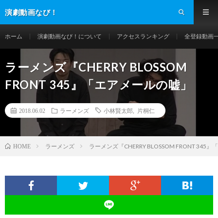
演劇動画なび！
ホーム
演劇動画なび！について
アクセスランキング
全登録動画
ラーメンズ『CHERRY BLOSSOM
FRONT 345』「エアメールの嘘」
2018.06.02
ラーメンズ
小林賢太郎
,
片桐仁
ラーメンズ
ラーメンズ『CHERRY BLOSSOM FRONT 34
HOME