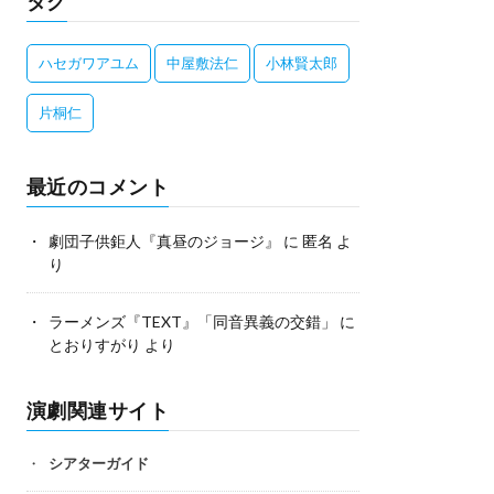
タグ
ハセガワアユム
中屋敷法仁
小林賢太郎
片桐仁
最近のコメント
劇団子供鉅人『真昼のジョージ』
に
匿名
よ
り
ラーメンズ『TEXT』「同音異義の交錯」
に
とおりすがり
より
演劇関連サイト
シアターガイド