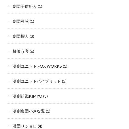
劇団子供鉅人
(1)
劇団弓弦
(1)
劇団櫂人
(3)
柿喰う客
(6)
演劇ユニット FOX WORKS
(1)
演劇ユニットハイブリッド
(5)
演劇組織KIMYO
(3)
演劇集団小さな翼
(1)
激団リジョロ
(4)