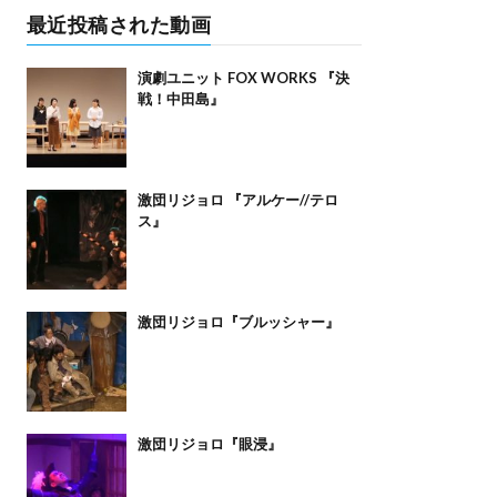
最近投稿された動画
演劇ユニット FOX WORKS 『決
戦！中田島』
激団リジョロ 『アルケー//テロ
ス』
激団リジョロ『ブルッシャー』
激団リジョロ『眼浸』