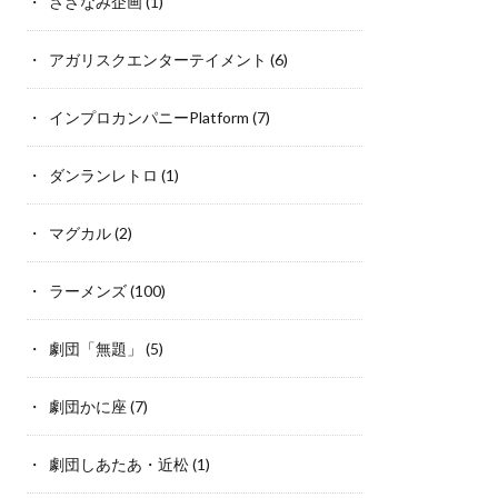
さざなみ企画
(1)
アガリスクエンターテイメント
(6)
インプロカンパニーPlatform
(7)
ダンランレトロ
(1)
マグカル
(2)
ラーメンズ
(100)
劇団「無題」
(5)
劇団かに座
(7)
劇団しあたあ・近松
(1)