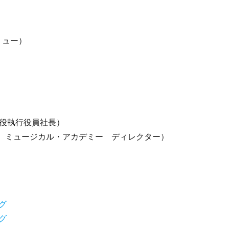
ミュー）
締役執行役員社長）
 ミュージカル・アカデミー ディレクター）
グ
グ